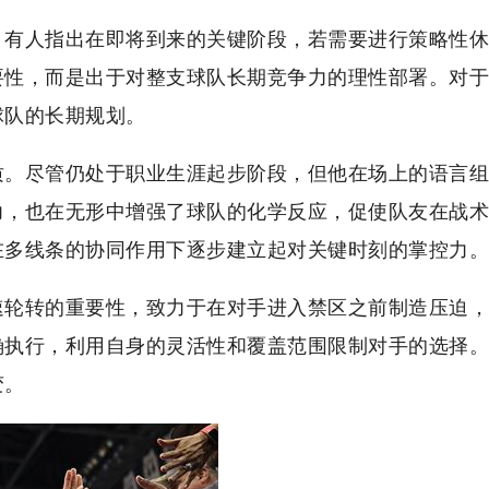
。有人指出在即将到来的关键阶段，若需要进行策略性休
要性，而是出于对整支球队长期竞争力的理性部署。对于
球队的长期规划。
质。尽管仍处于职业生涯起步阶段，但他在场上的语言组
力，也在无形中增强了球队的化学反应，促使队友在战术
在多线条的协同作用下逐步建立起对关键时刻的掌控力。
速轮转的重要性，致力于在对手进入禁区之前制造压迫，
确执行，利用自身的灵活性和覆盖范围限制对手的选择。
变。