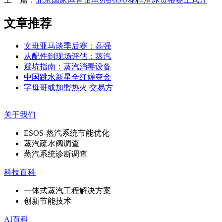
文章推荐
文班亚马谈季后赛：高强
从配件到现场评估：蒸汽
避坑指南：蒸汽消毒设备
中国跳水新星全红婵夺金
字母哥或加盟热火 交易方
关于我们
ESOS-蒸汽系统节能优化
蒸汽疏水阀调查
蒸汽系统诊断调查
科技百科
一体式蒸汽工程解决方案
创新节能技术
AI百科