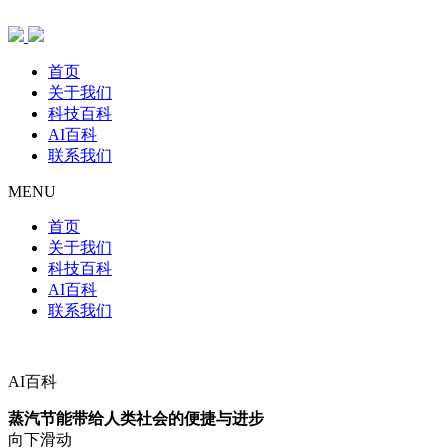
首页
关于我们
科技百科
AI百科
联系我们
MENU
首页
关于我们
科技百科
AI百科
联系我们
AI百科
蒸汽节能带给人类社会的便捷与进步
向下滑动