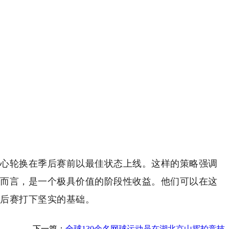
心轮换在季后赛前以最佳状态上线。这样的策略强调
而言，是一个极具价值的阶段性收益。他们可以在这
后赛打下坚实的基础。
下一篇：
全球130余名网球运动员在湖北京山挥拍竞技