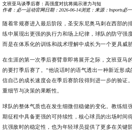
文班亚马谈季后赛：高强度对抗将揭示潜力与短
作者：必一运动官网
日期：2026-06-14
浏览：
来源：bsports必
随着常规赛进入最后阶段，圣安东尼奥马刺在西部的
练中展现出更强的执行力和场上纪律，球队的防守强
而是在体系化的训练和战术理解中成长为一个更具威
在生涯的第一次季后赛臂章即将展开之际，文班亚马
的要打季后赛了。”他说话时的语气透出一种新近形
信自己的成长速度会在季后赛阶段得到进一步的验证
重细节与决策的果断性。
球队的整体气质也在发生细微但稳健的变化。教练组
期征程中具备更强的可持续性，核心球员的出场时间
抗强敌时的稳定性，也为年轻球员提供了更多在关键