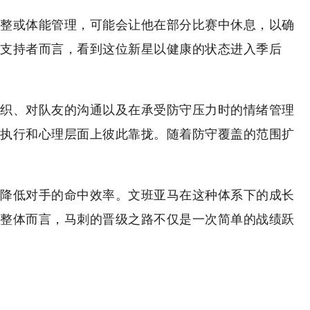
整或体能管理，可能会让他在部分比赛中休息，以确
支持者而言，看到这位新星以健康的状态进入季后
织、对队友的沟通以及在承受防守压力时的情绪管理
执行和心理层面上彼此靠拢。随着防守覆盖的范围扩
降低对手的命中效率。文班亚马在这种体系下的成长
整体而言，马刺的晋级之路不仅是一次简单的战绩跃