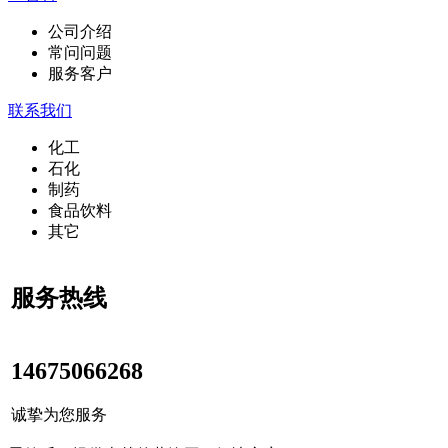
公司介绍
常问问题
服务客户
联系我们
化工
石化
制药
食品饮料
其它
服务热线
14675066268
诚挚为您服务